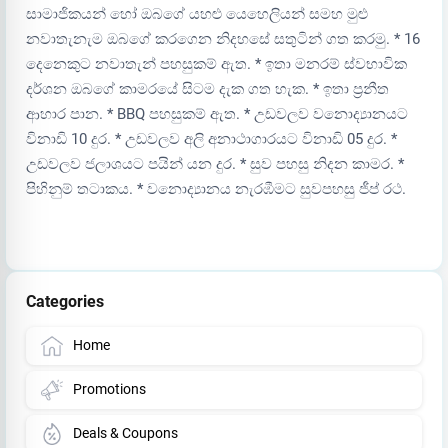
සාමාජිකයන් හෝ ඔබගේ යහළු යෙහෙලියන් සමහ මුළු
නවාතැනැම ඔබගේ කරගෙන නිදහසේ සතුටින් ගත කරමු. * 16
දෙනෙකුට නවාතැන් පහසුකම් ඇත. * ඉතා මනරම් ස්වභාවික
දර්ශන ඔබගේ කාමරයේ සිටම දැක ගත හැක. * ඉතා ප්‍රනීත
ආහාර පාන. * BBQ පහසුකම් ඇත. * උඩවලව වනොද්‍යානයට
විනාඩි 10 දුර. * උඩවලව අලි අනාථාගාරයට විනාඩි 05 දුර. *
උඩවලව ජලාශයට පයින් යන දුර. * සුව පහසු නිදන කාමර. *
පිහිනුම් තටාකය. * වනොද්‍යානය නැරඹීමට සුවපහසු ජීප් රථ.
Categories
Home
Promotions
Deals & Coupons