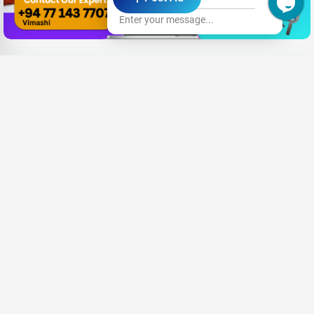
Enter your message...
Want Career
|
Share your CV and we'll find the perfect match for you
Send Your CV
Terms & Conditions
Privacy
FAQ
About Us
Advertise with us
An Award-winning Website